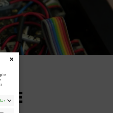
ogien
e
te
NDE
ktiv