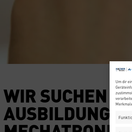
Um dir ei
WIR SUCHEN ZU
Geräteinf
zustimmst
verarbeit
AUSBILDUNGSJ
Merkmale 
Funkti
MECHATRONIKE