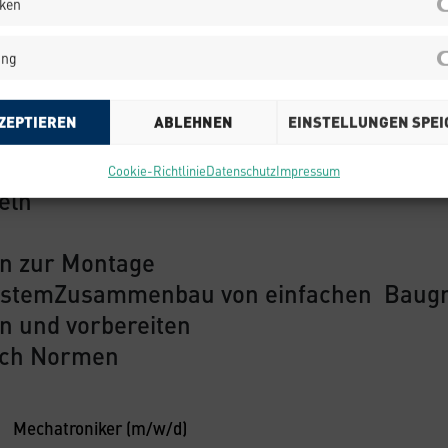
iken
ing
d Trennen
von Teilen
ZEPTIEREN
ABLEHNEN
EINSTELLUNGEN SPE
everbindungen
gen
Cookie-Richtlinie
Datenschutz
Impressum
eln
en zur Montage
ystemZusammenbau von einfachen Baug
n und vorbereiten
nach Normen
Mechatroniker (m/w/d)