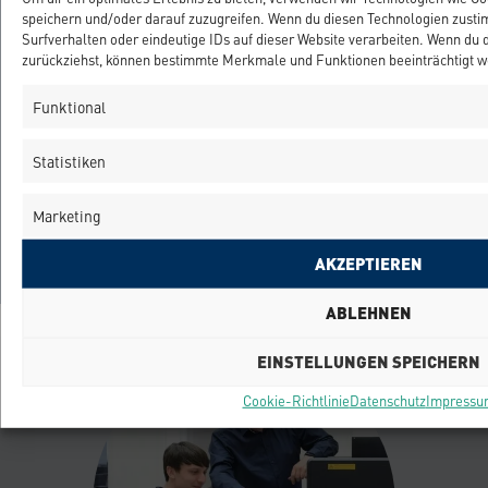
speichern und/oder darauf zuzugreifen. Wenn du diesen Technologien zusti
PROZESSSTABILITÄT BEIM
Surfverhalten oder eindeutige IDs auf dieser Website verarbeiten. Wenn du 
zurückziehst, können bestimmte Merkmale und Funktionen beeinträchtigt w
DOSIEREN IN DER
MIKROMONTAGE.
Funktional
Statistiken
Ihr wollt mehr Zahlen und Fakten zum Thema?
Marketing
WEBINAR AUF YOUTUBE
AKZEPTIEREN
ABLEHNEN
EINSTELLUNGEN SPEICHERN
Cookie-Richtlinie
Datenschutz
Impressu