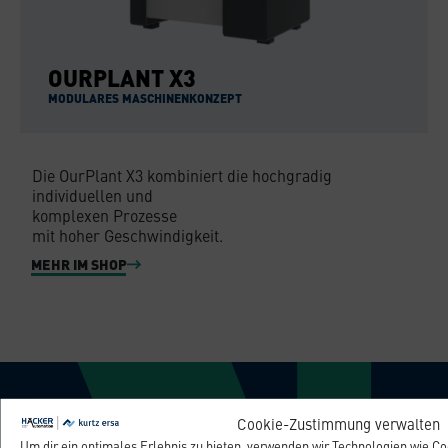
OURPLANT X3
MODULARES MASCHINENKONZEPT
Die OurPlant X3 kombiniert die hochgradig
individuellen und
komplexen Prozesse
mit hoher Geschwindigkeit.
MEHR IM SHOP
WEBINAR
Cookie-Zustimmung verwalten
Um dir ein optimales Erlebnis zu bieten, verwenden wir Technologien wie C