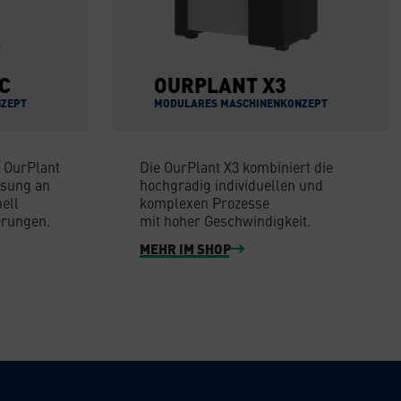
C
OURPLANT X3
NZEPT
MODULARES MASCHINENKONZEPT
 OurPlant
Die OurPlant X3 kombiniert die
ssung an
hochgradig individuellen und
nell
komplexen Prozesse
erungen.
mit hoher Geschwindigkeit.
MEHR IM SHOP