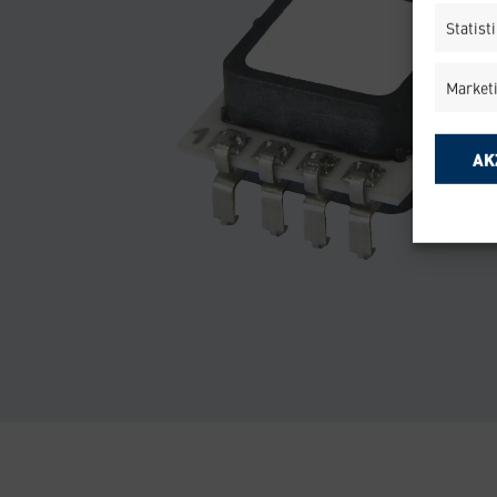
Statist
Market
AK