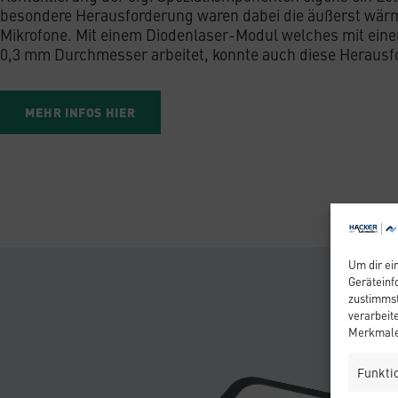
besondere Herausforderung waren dabei die äußerst wär
Mikrofone. Mit einem Diodenlaser-Modul welches mit eine
0,3 mm Durchmesser arbeitet, konnte auch diese Herausf
MEHR INFOS HIER
Um dir ei
Geräteinf
zustimmst
verarbeit
Merkmale 
Funkti