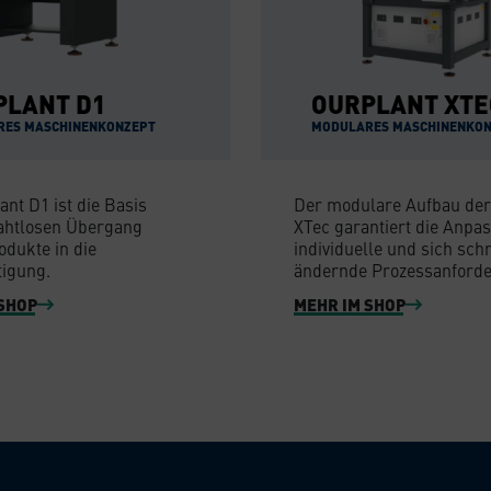
PLANT D1
OURPLANT XTE
RES MASCHINENKONZEPT
MODULARES MASCHINENKO
ant D1 ist die Basis
Der modulare Aufbau der
nahtlosen Übergang
XTec garantiert die Anpa
odukte in die
individuelle und sich sch
tigung.
ändernde Prozessanford
SHOP
MEHR IM SHOP