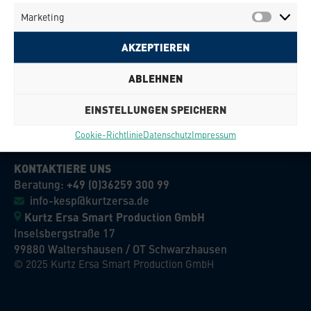
Marketing
AKZEPTIEREN
ABLEHNEN
EINSTELLUNGEN SPEICHERN
Cookie-Richtlinie
Datenschutz
Impressum
KONTAKTIERE UNS
Beratung:
+49 (0)36259 300 99
info-kesp@kurtzersa.de
Kurtz Ersa Smart Production GmbH
Inselsbergstraße 17
99880 Waltershausen / OT Schwarzhausen
© 2025 Kurtz Ersa Smart Production GmbH