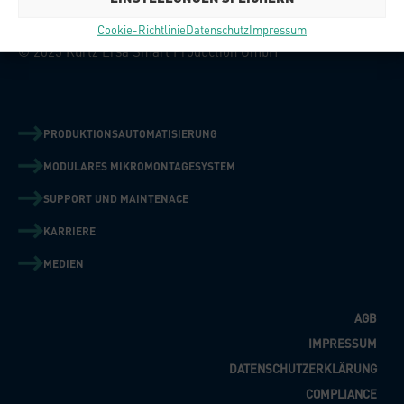
Inselsbergstraße 17
Cookie-Richtlinie
Datenschutz
Impressum
99880 Waltershausen / OT Schwarzhausen
© 2025 Kurtz Ersa Smart Production GmbH
PRODUKTIONSAUTOMATISIERUNG
MODULARES MIKROMONTAGESYSTEM
SUPPORT UND MAINTENACE
KARRIERE
MEDIEN
AGB
IMPRESSUM
DATENSCHUTZERKLÄRUNG
COMPLIANCE