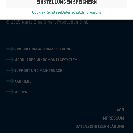
EINSTELLUNGEN SPEICHERN
Kurtz Ersa Smart Production GmbH
Inselsbergstraße 17
Cookie-Richtlinie
Datenschutz
Impressum
99880 Waltershausen / OT Schwarzhausen
© 2025 Kurtz Ersa Smart Production GmbH
PRODUKTIONSAUTOMATISIERUNG
MODULARES MIKROMONTAGESYSTEM
SUPPORT UND MAINTENACE
KARRIERE
MEDIEN
AGB
IMPRESSUM
DATENSCHUTZERKLÄRUNG